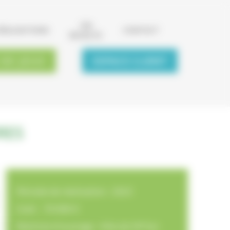
ON
RÉALISATIONS
CONTACT
RECRUTE
 DE JEUX
ESPACE CLIENT
RES
Période de réalisation : 2023
Coût : 70 000 €
Maitrise d'ouvrage : Ville de Gif Sur