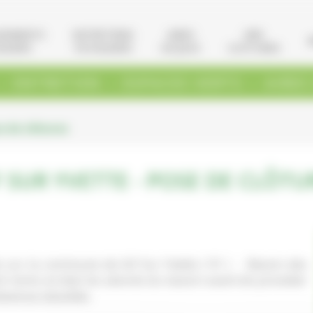
GEMENTS
ENTRETIENS
AIRES
VRD
AGERS
PAYSAGERS
DE JEUX
CLÔTURES
.
.
.
ENTRETIEN
ESPACES VERTS
AIRES
e de clôtures
F SUR YVETTE - POSE DE CLÔTU
 sur la commune de Gif Sur Yvette ( 91 ) - Bassin des
 remis en état les abords du bassin avant de procéder
devenue obsolète.