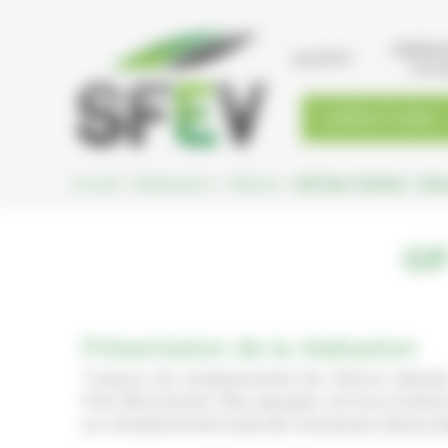
Cookies management panel
AMÉNA
SOCIÉTÉ
PAYS
CRÉATION
Accueil
>
Réalisations
>
Clôtures
>
Gif Sur Yvette - Pos
GI
Présentation de la réalisation
Travaux de remplacement de clôture réalisés
Prés Mouchards. Nos équipes ont tout d'abord
au remplacement total de l'ancienne clôture 