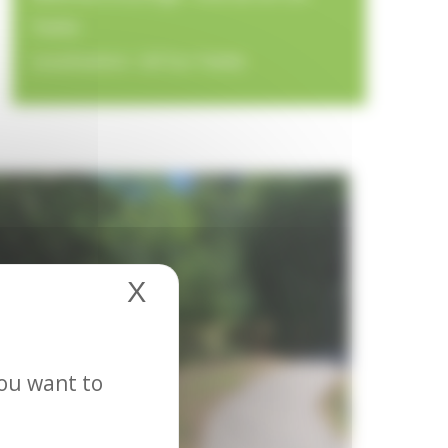
Yvette
Localisation : Gif Sur Yvette
X
Hide cookie banner
you want to