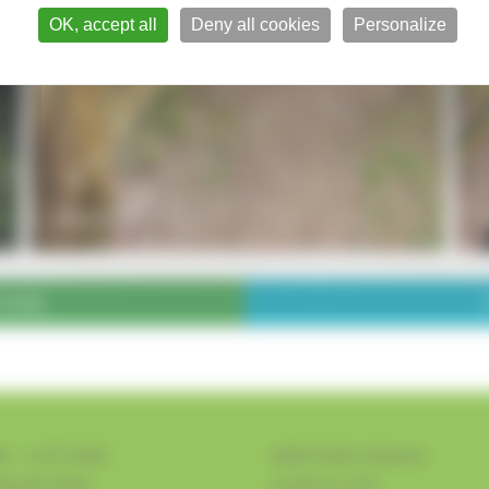
OK, accept all
Deny all cookies
Personalize
TIONS
D - CLÔTURES
MENTIONS LÉGALES
ALISATIONS
PLAN DU SITE