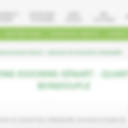
GEMENTS
ENTRETIENS
AIRES
VRD
AGERS
PAYSAGERS
DE JEUX
CLÔTURES
.
.
.
ENTRETIEN
ESPACES VERTS
AIRES
ine-Essonne-Sénart - Quartier du Grand Parc Bondoufle
EINE-ESSONNE-SÉNART - QUAR
BONDOUFLE
rtier du Grand Parc à Bondoufle, fourniture et pose de