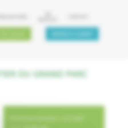
ON
RÉALISATIONS
CONTACT
RECRUTE
 DE JEUX
ESPACE CLIENT
TIER DU GRAND PARC
Période de réalisation : Juin 2020
Coût : 66 000.00€