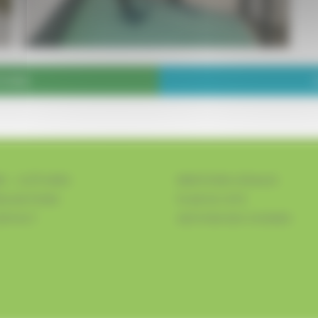
TIONS
D - CLÔTURES
MENTIONS LÉGALES
ALISATIONS
PLAN DU SITE
ONTACT
GESTION DES COOKIES