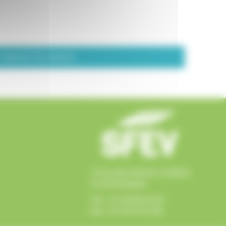
CONTACTEZ-NOUS
14 rue de la Butte Cordière
91150 Étampes
Tél. : 01 60 80 66 58
Fax : 01 64 94 02 88