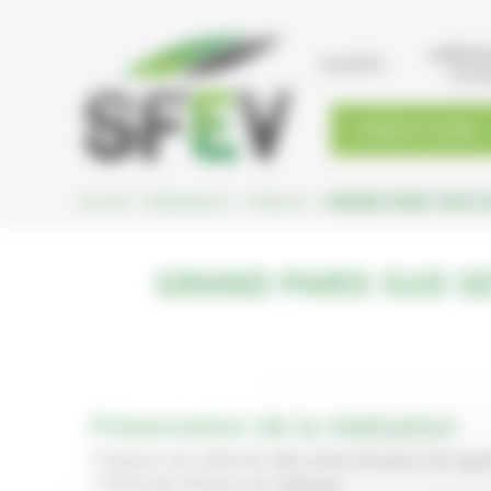
Cookies management panel
AMÉNA
SOCIÉTÉ
PAYS
CRÉATION
Accueil
>
Réalisations
>
Clôtures
>
GRAND PARIS SUD Se
GRAND PARIS SUD S
Présentation de la réalisation
Travaux de clôtures des aires de jeux du qua
110ml de clôture sur mesure.