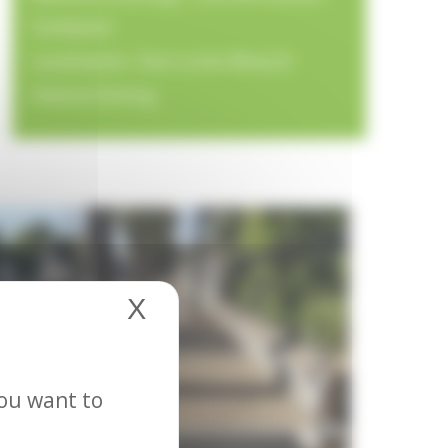
Combault
Localisation : Rue Lucien Rémy &
Avenue Dantzig
X
Hide cookie banner
you want to