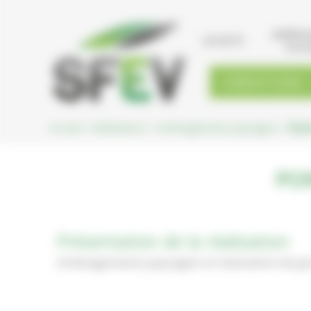
Cookies management panel
AMÉNA
SOCIÉTÉ
PAYS
CRÉATION
Accueil
>
Réalisations
>
Aménagements paysagers
>
Pont
PO
Présentation de la réalisation
Aménagements paysagers et réalisation de gra