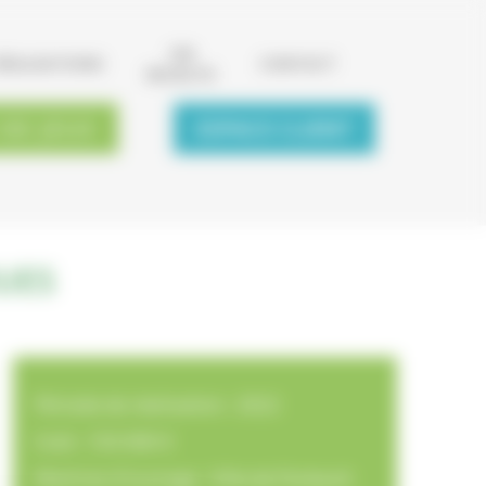
ON
RÉALISATIONS
CONTACT
RECRUTE
 DE JEUX
ESPACE CLIENT
UES
Période de réalisation : 2022
Coût : 150 000 €
Maitrise d'ouvrage : Ville de Pontault