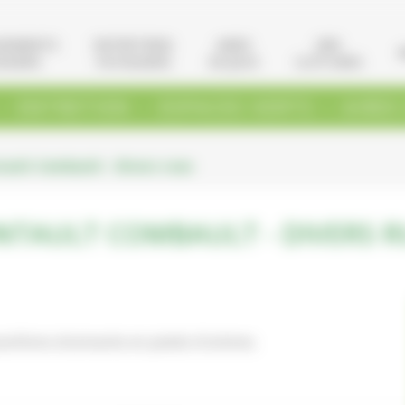
GEMENTS
ENTRETIENS
AIRES
VRD
AGERS
PAYSAGERS
DE JEUX
CLÔTURES
.
.
.
ENTRETIEN
ESPACES VERTS
AIRES
ault Combault - Divers rues
NTAULT COMBAULT - DIVERS R
villons drainants en pieds d'arbres.