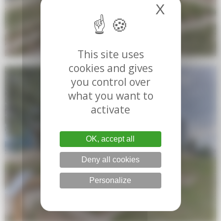
X
Hide coo
This site uses
cookies and gives
you control over
what you want to
activate
OK, accept all
Deny all cookies
Personalize